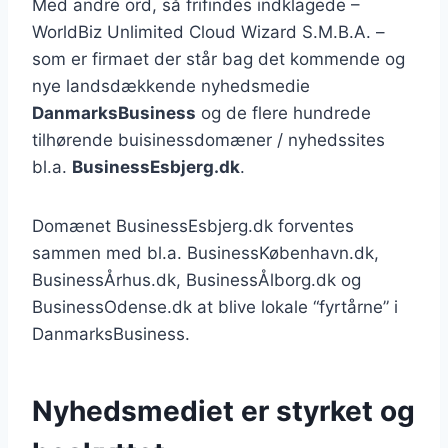
Med andre ord, så frifindes indklagede –
WorldBiz Unlimited Cloud Wizard S.M.B.A. –
som er firmaet der står bag det kommende og
nye landsdækkende nyhedsmedie
DanmarksBusiness
og de flere hundrede
tilhørende buisinessdomæner / nyhedssites
bl.a.
BusinessEsbjerg.dk
.
Domænet BusinessEsbjerg.dk forventes
sammen med bl.a. BusinessKøbenhavn.dk,
BusinessÅrhus.dk, BusinessÅlborg.dk og
BusinessOdense.dk at blive lokale “fyrtårne” i
DanmarksBusiness.
Nyhedsmediet er styrket og