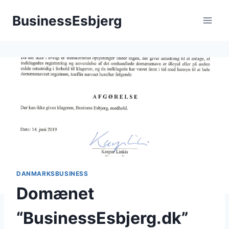
Fortsæt
BusinessEsbjerg
til
indhold
DANMARKSBUSINESS
Domænet
“BusinessEsbjerg.dk”