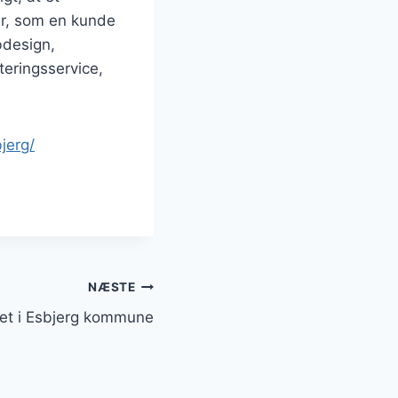
er, som en kunde
bdesign,
eringsservice,
jerg/
NÆSTE
vet i Esbjerg kommune