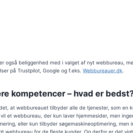
er også beliggenhed med i valget af nyt webbureau, m
er på Trustpilot, Google og f.eks.
Webbureauer.dk
.
lere kompetencer – hvad er bedst
r det, at webbureauet tilbyder alle de tjenester, som en
 vil et webbureau, der kun laver hjemmesider, men inge
ering, eller kun tilbyder søgemaskineoptimering, men 
gt webbureau for de fleste kunder. Og derfor er det vigti