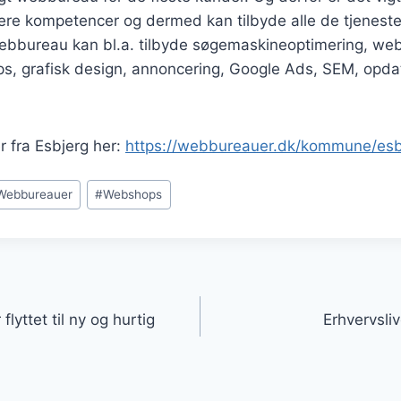
ere kompetencer og dermed kan tilbyde alle de tjenest
 webbureau kan bl.a. tilbyde søgemaskineoptimering, we
s, grafisk design, annoncering, Google Ads, SEM, opdat
 fra Esbjerg her:
https://webbureauer.dk/kommune/esb
Webbureauer
#
Webshops
gation
yttet til ny og hurtig
Erhvervsli