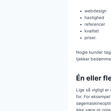
webdesign
hastighed
referencer
kvalitet
priser.
Nogle kunder tag
tjekker bedømmels
Én eller f
Lige så vigtigt e
for. For eksempel
søgemaskineoptim
ikke være et opla