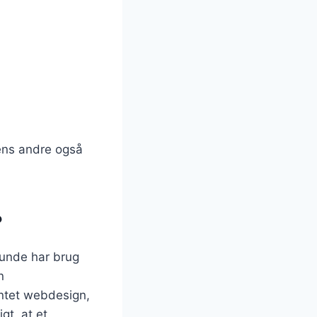
ens andre også
?
 kunde har brug
n
intet webdesign,
gt, at et