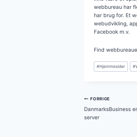
webbureau har fl
har brug for. Et
webudvikling, app
Facebook m.v.
Find webbureauer
Indlæg-
#
Hjemmesider
#
tags:
Indlægsnavi
FORRIGE
DanmarksBusiness er fl
server