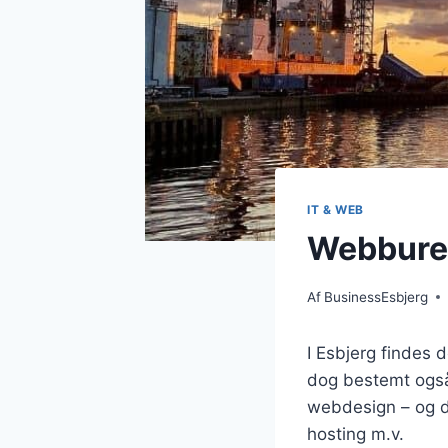
IT & WEB
Webburea
Af
BusinessEsbjerg
I Esbjerg findes
dog bestemt også
webdesign – og de
hosting m.v.