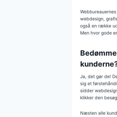
Webbureauernes hj
webdesign, grafi
også en række udt
Men hvor gode e
Bedømmes
kunderne
Ja, det gør de! 
sig et førstehån
sidder webdesignet
klikker den besøg
Næsten alle kund