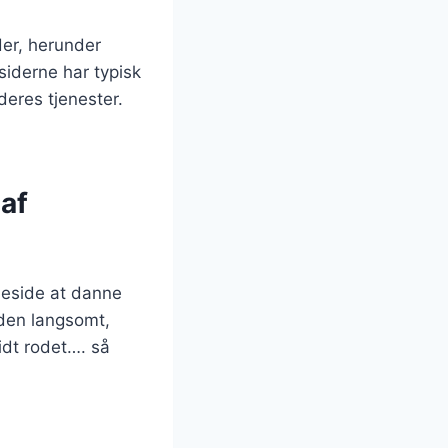
der, herunder
iderne har typisk
deres tjenester.
af
meside at danne
den langsomt,
lidt rodet…. så