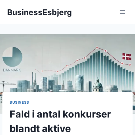
Fortsæt
BusinessEsbjerg
til
indhold
BUSINESS
Fald i antal konkurser
blandt aktive