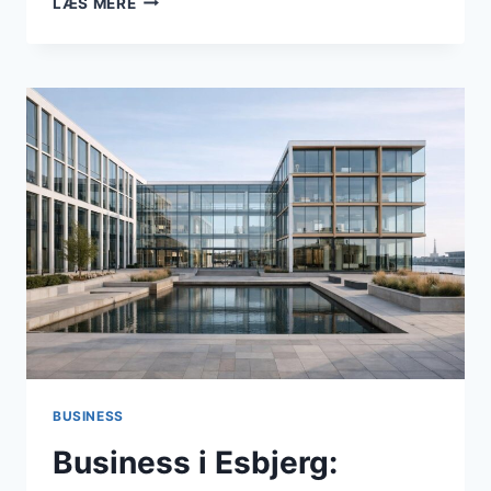
LÆS MERE
I
ESBJERG:
DATACENTER‑BOOM,
ERHVERVSVENLIGHED
OG
HAVNENS
GRØNNE
ROLLE
I
FOKUS
I
APRIL
2026
BUSINESS
Business i Esbjerg: