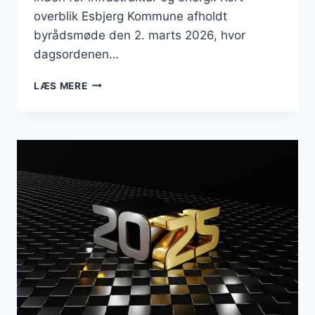
overblik Esbjerg Kommune afholdt
byrådsmøde den 2. marts 2026, hvor
dagsordenen…
BUSINESS
LÆS MERE
I
ESBJERG:
TOPPLACERING
I
ERHVERVSVENLIGHED
OG
BUDGETFOKUS
PRÆGEDE
MÅNEDEN