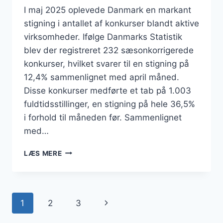
I maj 2025 oplevede Danmark en markant
stigning i antallet af konkurser blandt aktive
virksomheder. Ifølge Danmarks Statistik
blev der registreret 232 sæsonkorrigerede
konkurser, hvilket svarer til en stigning på
12,4% sammenlignet med april måned.
Disse konkurser medførte et tab på 1.003
fuldtidsstillinger, en stigning på hele 36,5%
i forhold til måneden før. Sammenlignet
med…
KONKURSBØLGE
LÆS MERE
SKYLLER
IND
OVER
DANMARK:
Side
Næste
1
2
3
HVER
FEMTE
side