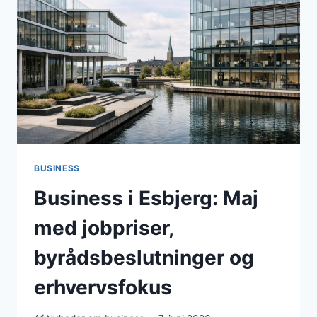
AF
NY
KOMMUNEPLAN,
STRAM
ØKONOMI
OG
STRATEGISK
HAVNEFOKUS
BUSINESS
Business i Esbjerg: Maj
med jobpriser,
byrådsbeslutninger og
erhvervsfokus