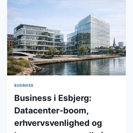
JOBPRISER,
BYRÅDSBESLUTNINGER
OG
ERHVERVSFOKUS
BUSINESS
Business i Esbjerg:
Datacenter‑boom,
erhvervsvenlighed og