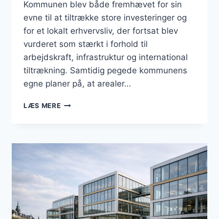
Kommunen blev både fremhævet for sin
evne til at tiltrække store investeringer og
for et lokalt erhvervsliv, der fortsat blev
vurderet som stærkt i forhold til
arbejdskraft, infrastruktur og international
tiltrækning. Samtidig pegede kommunens
egne planer på, at arealer…
BUSINESS
LÆS MERE
I
ESBJERG:
DATACENTER,
AREALER
OG
ARBEJDSKRAFT
SATTE
SPOR