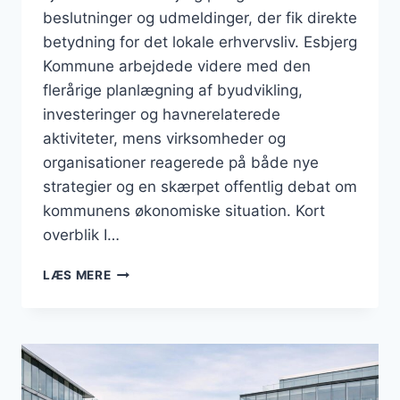
beslutninger og udmeldinger, der fik direkte
betydning for det lokale erhvervsliv. Esbjerg
Kommune arbejdede videre med den
flerårige planlægning af byudvikling,
investeringer og havnerelaterede
aktiviteter, mens virksomheder og
organisationer reagerede på både nye
strategier og en skærpet offentlig debat om
kommunens økonomiske situation. Kort
overblik I…
BUSINESS
LÆS MERE
I
ESBJERG:
JUNI
2026
BAR
PRÆG