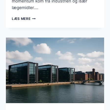
momentum kom fra industrien og især
lægemidler….
DANSK
LÆS MERE
ERHVERVSLIV
I
2025:
VÆKST,
SÅRBARHEDER
OG
STRATEGISKE
MULIGHEDER