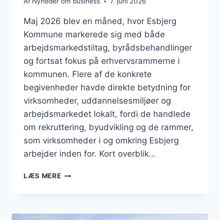
Af
Nyheder om business
7. juni 2026
Maj 2026 blev en måned, hvor Esbjerg
Kommune markerede sig med både
arbejdsmarkedstiltag, byrådsbehandlinger
og fortsat fokus på erhvervsrammerne i
kommunen. Flere af de konkrete
begivenheder havde direkte betydning for
virksomheder, uddannelsesmiljøer og
arbejdsmarkedet lokalt, fordi de handlede
om rekruttering, byudvikling og de rammer,
som virksomheder i og omkring Esbjerg
arbejder inden for. Kort overblik…
BUSINESS
LÆS MERE
I
ESBJERG:
MAJ
MED