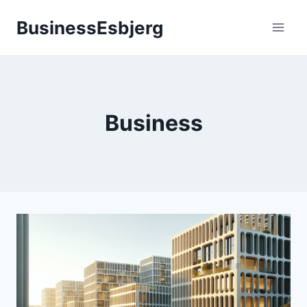
Fortsæt
BusinessEsbjerg
til
indhold
Business